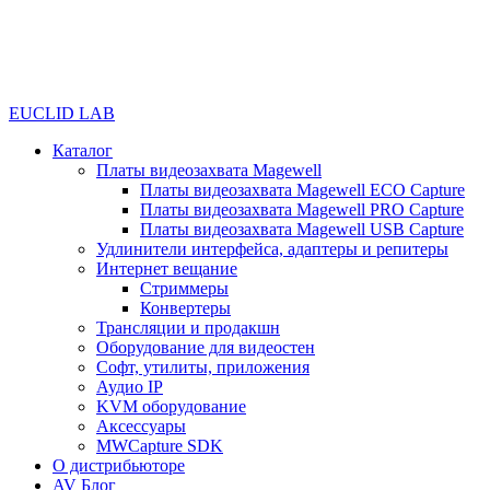
EUCLID LAB
Каталог
Платы видеозахвата Magewell
Платы видеозахвата Magewell ECO Capture
Платы видеозахвата Magewell PRO Capture
Платы видеозахвата Magewell USB Capture
Удлинители интерфейса, адаптеры и репитеры
Интернет вещание
Стриммеры
Конвертеры
Трансляции и продакшн
Оборудование для видеостен
Софт, утилиты, приложения
Аудио IP
KVM оборудование
Аксессуары
MWCapture SDK
О дистрибьюторе
AV Блог