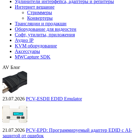
Удлинители интерфейса, адаптеры и репитеры
Интернет вещание
Стриммеры
Конвертеры
Трансляции и продакшн
Оборудование для видеостен
Софт, утилиты, приложения
Аудио IP
KVM оборудование
Аксессуары
MWCapture SDK
AV Блог
23.07.2026
PCV-ESDII EDID Emulator
21.07.2026
PCV-EPD: Программируемый адаптер EDID с AI-
защитой от ошибок