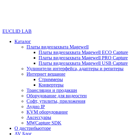
EUCLID LAB
Каталог
Платы видеозахвата Magewell
Платы видеозахвата Magewell ECO Capture
Платы видеозахвата Magewell PRO Capture
Платы видеозахвата Magewell USB Capture
Удлинители интерфейса, адаптеры и репитеры
Интернет вещание
Стриммеры
Конвертеры
Трансляции и продакшн
Оборудование для видеостен
Софт, утилиты, приложения
Аудио IP
KVM оборудование
Аксессуары
MWCapture SDK
О дистрибьюторе
AV Блог