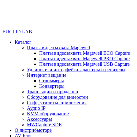
EUCLID LAB
Каталог
Платы видеозахвата Magewell
Платы видеозахвата Magewell ECO Capture
Платы видеозахвата Magewell PRO Capture
Платы видеозахвата Magewell USB Capture
Удлинители интерфейса, адаптеры и репитеры
Интернет вещание
Стриммеры
Конвертеры
Трансляции и продакшн
Оборудование для видеостен
Софт, утилиты, приложения
Аудио IP
KVM оборудование
Аксессуары
MWCapture SDK
О дистрибьюторе
AV Блог