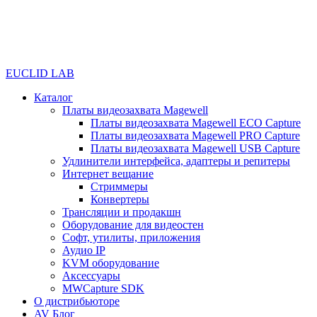
EUCLID LAB
Каталог
Платы видеозахвата Magewell
Платы видеозахвата Magewell ECO Capture
Платы видеозахвата Magewell PRO Capture
Платы видеозахвата Magewell USB Capture
Удлинители интерфейса, адаптеры и репитеры
Интернет вещание
Стриммеры
Конвертеры
Трансляции и продакшн
Оборудование для видеостен
Софт, утилиты, приложения
Аудио IP
KVM оборудование
Аксессуары
MWCapture SDK
О дистрибьюторе
AV Блог