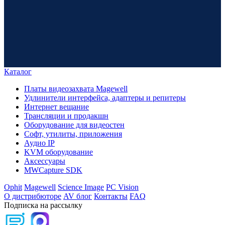
Каталог
Платы видеозахвата Magewell
Удлинители интерфейса, адаптеры и репитеры
Интернет вещание
Трансляции и продакшн
Оборудование для видеостен
Софт, утилиты, приложения
Аудио IP
KVM оборудование
Аксессуары
MWCapture SDK
Ophit
Magewell
Science Image
PC Vision
О дистрибюторе
AV блог
Контакты
FAQ
Подписка на рассылку