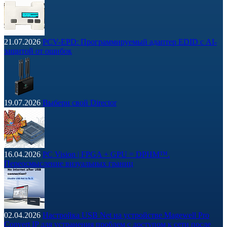
21.07.2026
PCV-EPD: Программируемый адаптер EDID с AI-
защитой от ошибок
19.07.2026
Выбери свой Director
16.04.2026
PC Vision | FPGA + GPU = DPHM™.
Переосмысление визуальных границ
02.04.2026
Настройка USB Net на устройстве Magewell Pro
Convert IP для устранения проблем с доступом к сети после