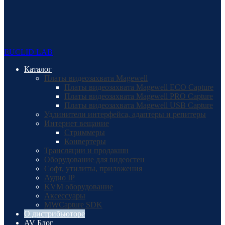
EUCLID LAB
Каталог
Платы видеозахвата Magewell
Платы видеозахвата Magewell ECO Capture
Платы видеозахвата Magewell PRO Capture
Платы видеозахвата Magewell USB Capture
Удлинители интерфейса, адаптеры и репитеры
Интернет вещание
Стриммеры
Конвертеры
Трансляции и продакшн
Оборудование для видеостен
Софт, утилиты, приложения
Аудио IP
KVM оборудование
Аксессуары
MWCapture SDK
О дистрибьюторе
AV Блог