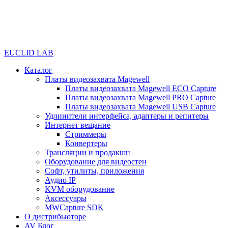
EUCLID LAB
Каталог
Платы видеозахвата Magewell
Платы видеозахвата Magewell ECO Capture
Платы видеозахвата Magewell PRO Capture
Платы видеозахвата Magewell USB Capture
Удлинители интерфейса, адаптеры и репитеры
Интернет вещание
Стриммеры
Конвертеры
Трансляции и продакшн
Оборудование для видеостен
Софт, утилиты, приложения
Аудио IP
KVM оборудование
Аксессуары
MWCapture SDK
О дистрибьюторе
AV Блог