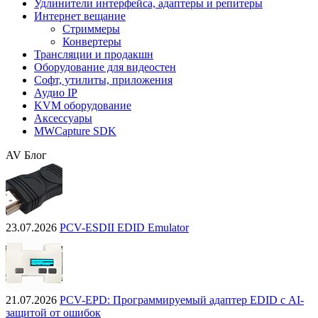
Удлинители интерфейса, адаптеры и репитеры
Интернет вещание
Стриммеры
Конвертеры
Трансляции и продакшн
Оборудование для видеостен
Софт, утилиты, приложения
Аудио IP
KVM оборудование
Аксессуары
MWCapture SDK
AV Блог
23.07.2026
PCV-ESDII EDID Emulator
21.07.2026
PCV-EPD: Программируемый адаптер EDID с AI-
защитой от ошибок