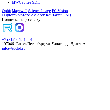
MWCapture SDK
Ophit
Magewell
Science Image
PC Vision
О дистрибюторе
AV блог
Контакты
FAQ
Подписка на рассылку
+7 (812) 649-14-01
197046, Санкт-Петербург, ул. Чапаева, д. 5, лит. А
info@euclid.ru