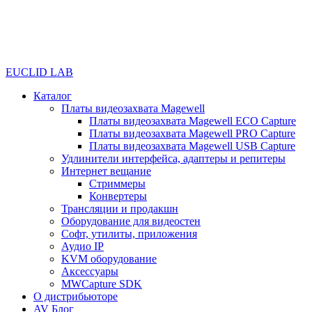
EUCLID LAB
Каталог
Платы видеозахвата Magewell
Платы видеозахвата Magewell ECO Capture
Платы видеозахвата Magewell PRO Capture
Платы видеозахвата Magewell USB Capture
Удлинители интерфейса, адаптеры и репитеры
Интернет вещание
Стриммеры
Конвертеры
Трансляции и продакшн
Оборудование для видеостен
Софт, утилиты, приложения
Аудио IP
KVM оборудование
Аксессуары
MWCapture SDK
О дистрибьюторе
AV Блог