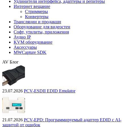
Удлинители интерфейса, адаптеры и репитеры
Интернет вещание
Стриммеры
Конвертеры
Трансляции и продакшн
Оборудование для видеостен
Софт, утилиты, приложения
Аудио IP
KVM оборудование
Аксессуары
MWCapture SDK
AV Блог
23.07.2026
PCV-ESDII EDID Emulator
21.07.2026
PCV-EPD: Программируемый адаптер EDID с AI-
защитой от ошибок