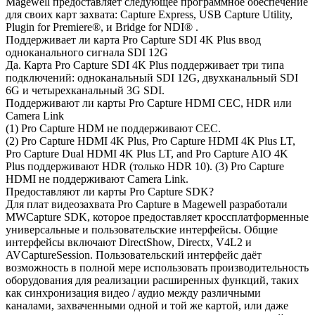
Magewell предоставляет следующее программное обеспечение
для своих карт захвата: Capture Express, USB Capture Utility,
Plugin for Premiere®, и Bridge for NDI® .
Поддерживает ли карта Pro Capture SDI 4K Plus ввод
одноканального сигнала SDI 12G
Да. Карта Pro Capture SDI 4K Plus поддерживает три типа
подключений: одноканальный SDI 12G, двухканальный SDI
6G и четырехканальный 3G SDI.
Поддерживают ли карты Pro Capture HDMI CEC, HDR или
Camera Link
(1) Pro Capture HDM не поддерживают CEC.
(2) Pro Capture HDMI 4K Plus, Pro Capture HDMI 4K Plus LT,
Pro Capture Dual HDMI 4K Plus LT, and Pro Capture AIO 4K
Plus поддерживают HDR (только HDR 10). (3) Pro Capture
HDMI не поддерживают Camera Link.
Предоставляют ли карты Pro Capture SDK?
Для плат видеозахвата Pro Capture в Magewell разработали
MWCapture SDK, которое предоставляет кроссплатформенные
универсальные и пользовательские интерфейсы. Общие
интерфейсы включают DirectShow, Directx, V4L2 и
AVCaptureSession. Пользовательский интерфейс даёт
возможность в полной мере использовать производительность
оборудования для реализации расширенных функций, таких
как синхронизация видео / аудио между различными
каналами, захваченными одной и той же картой, или даже