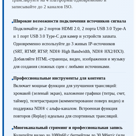
Транслируйте на 4 платформы одновременно и
записывайте до 2 каналов ISO.
Широкие возможности подключения источников сигнала
•
Подключайте до 2 портов HDMI 2.0, 2 порта USB 3.0 Type-A
и 1 порт USB 3.0 Type-C для камер и устройств захвата.
Одновременно используйте до 3 живых IP-источников
(SRT, RTMP, RTSP, NDI® High Bandwidth, NDI® HX2/HX3).
Добавляйте HTML-страницы, видео, изображения и музыку
для создания сложных сцен с любыми источниками.
Профессиональные инструменты для контента
•
Включает мощные функции для улучшения трансляций:
хромакей (зеленый экран), наложение графики (титры, счет,
таймер), телетрастрация (комментирование поверх видео) и
поддержка NDI® с альфа-каналом. Встроенная функция
повторов (Replay) идеальна для спортивных трансляций.
Многоканальный стриминг и профессиональная запись
•
Кодируйте видео до 1080p60 с битрейтом до 30 Мбит/с (или