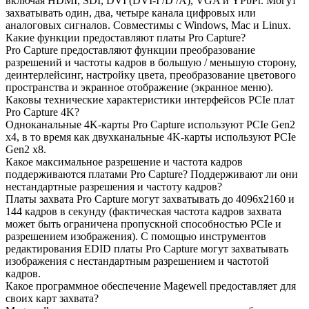
включая HDMI, SDI, DVI (DVI-I /D /A), VGA и YPbPr. Могут
захватывать один, два, четыре канала цифровых или
аналоговых сигналов. Совместимы с Windows, Mac и Linux.
Какие функции предоставляют платы Pro Capture?
Pro Capture предоставляют функции преобразование
разрешений и частоты кадров в большую / меньшую сторону,
деинтерлейсинг, настройку цвета, преобразование цветового
пространства и экранное отображение (экранное меню).
Каковы технические характеристики интерфейсов PCIe плат
Pro Capture 4K?
Одноканальные 4K-карты Pro Capture используют PCIe Gen2
x4, в то время как двухканальные 4K-карты используют PCIe
Gen2 x8.
Какое максимальное разрешение и частота кадров
поддерживаются платами Pro Capture? Поддерживают ли они
нестандартные разрешения и частоту кадров?
Платы захвата Pro Capture могут захватывать до 4096x2160 и
144 кадров в секунду (фактическая частота кадров захвата
может быть ограничена пропускной способностью PCIe и
разрешением изображения). С помощью инструментов
редактирования EDID платы Pro Capture могут захватывать
изображения с нестандартным разрешением и частотой
кадров.
Какое программное обеспечение Magewell предоставляет для
своих карт захвата?