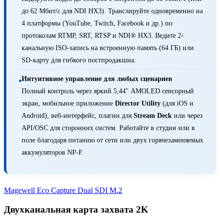
до 62 Мбит/с для NDI HX3). Транслируйте одновременно на
4 платформы (YouTube, Twitch, Facebook и др.) по
протоколам RTMP, SRT, RTSP и NDI® HX3. Ведите 2-
канальную ISO-запись на встроенную память (64 ГБ) или
SD-карту для гибкого постпродакшна.
Интуитивное управление для любых сценариев
•
Полный контроль через яркий 5,44" AMOLED сенсорный
экран, мобильное приложение
Director Utility
(для iOS и
Android), веб-интерфейс, плагин для
Stream Deck
или через
API/OSC для сторонних систем. Работайте в студии или в
поле благодаря питанию от сети или двух горячезаменяемых
аккумуляторов NP-F.
Magewell Eco Capture Dual SDI M.2
Двухканальная карта захвата 2K