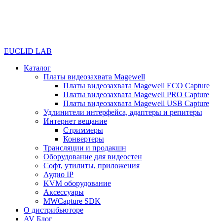
EUCLID LAB
Каталог
Платы видеозахвата Magewell
Платы видеозахвата Magewell ECO Capture
Платы видеозахвата Magewell PRO Capture
Платы видеозахвата Magewell USB Capture
Удлинители интерфейса, адаптеры и репитеры
Интернет вещание
Стриммеры
Конвертеры
Трансляции и продакшн
Оборудование для видеостен
Софт, утилиты, приложения
Аудио IP
KVM оборудование
Аксессуары
MWCapture SDK
О дистрибьюторе
AV Блог