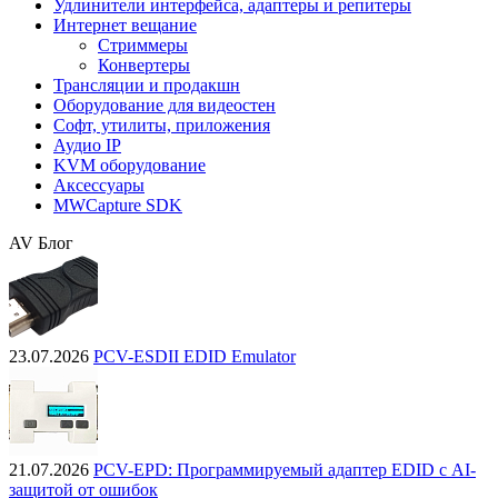
Удлинители интерфейса, адаптеры и репитеры
Интернет вещание
Стриммеры
Конвертеры
Трансляции и продакшн
Оборудование для видеостен
Софт, утилиты, приложения
Аудио IP
KVM оборудование
Аксессуары
MWCapture SDK
AV Блог
23.07.2026
PCV-ESDII EDID Emulator
21.07.2026
PCV-EPD: Программируемый адаптер EDID с AI-
защитой от ошибок