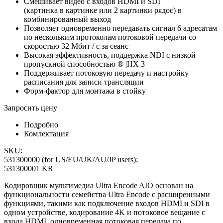
Смешивает видео с входов HDMI и SDI
(картинка в картинке или 2 картинки рядос) в
комбинированный выход
Позволяет одновременно передавать сигнал 6 адресатам
по нескольким протоколам потоковой передачи со
скоростью 32 Мбит / с за сеанс
Высокая эффективность, поддержка NDI с низкой
пропускной способностью ® |HX 3
Поддерживает потоковую передачу и настройку
расписания для записи трансляции
Форм-фактор для монтажа в стойку
Запросить цену
Подробно
Комлектация
SKU:
531300000 (for US/EU/UK/AU/JP users);
531300001 KR
Кодировщик мультимедиа Ultra Encode AIO основан на
функциональности семейства Ultra Encode с расширенными
функциями, такими как подключение входов HDMI и SDI в
одном устройстве, кодирование 4K и потоковое вещание с
входа HDMI, одновременная потоковая передача по