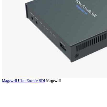
Magewell Ultra Encode SDI
Magewell