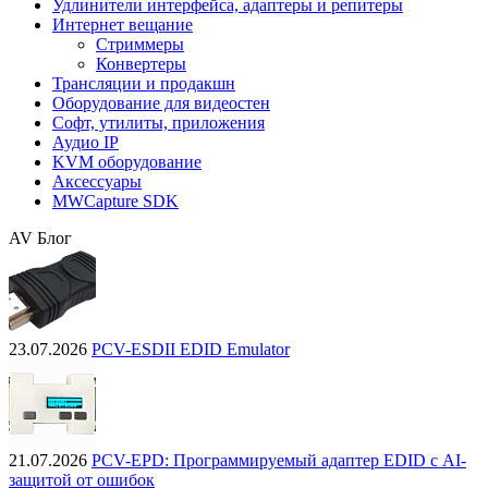
Удлинители интерфейса, адаптеры и репитеры
Интернет вещание
Стриммеры
Конвертеры
Трансляции и продакшн
Оборудование для видеостен
Софт, утилиты, приложения
Аудио IP
KVM оборудование
Аксессуары
MWCapture SDK
AV Блог
23.07.2026
PCV-ESDII EDID Emulator
21.07.2026
PCV-EPD: Программируемый адаптер EDID с AI-
защитой от ошибок