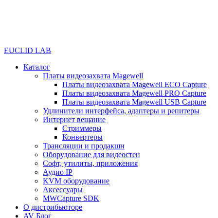
EUCLID LAB
Каталог
Платы видеозахвата Magewell
Платы видеозахвата Magewell ECO Capture
Платы видеозахвата Magewell PRO Capture
Платы видеозахвата Magewell USB Capture
Удлинители интерфейса, адаптеры и репитеры
Интернет вещание
Стриммеры
Конвертеры
Трансляции и продакшн
Оборудование для видеостен
Софт, утилиты, приложения
Аудио IP
KVM оборудование
Аксессуары
MWCapture SDK
О дистрибьюторе
AV Блог