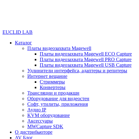
EUCLID LAB
Каталог
Платы видеозахвата Magewell
Платы видеозахвата Magewell ECO Capture
Платы видеозахвата Magewell PRO Capture
Платы видеозахвата Magewell USB Capture
Удлинители интерфейса, адаптеры и репитеры
Интернет вещание
Стриммеры
Конвертеры
Трансляции и продакшн
Оборудование для видеостен
Софт, утилиты, приложения
Аудио IP
KVM оборудование
Аксессуары
MWCapture SDK
О дистрибьюторе
AV Блог