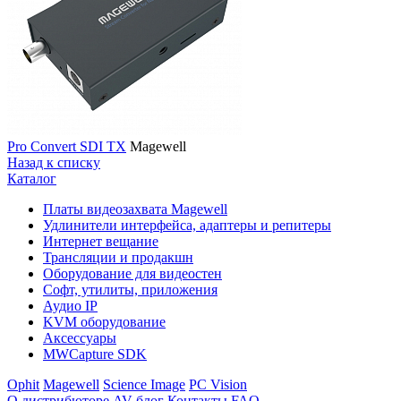
Pro Convert SDI TX
Magewell
Назад к списку
Каталог
Платы видеозахвата Magewell
Удлинители интерфейса, адаптеры и репитеры
Интернет вещание
Трансляции и продакшн
Оборудование для видеостен
Софт, утилиты, приложения
Аудио IP
KVM оборудование
Аксессуары
MWCapture SDK
Ophit
Magewell
Science Image
PC Vision
О дистрибюторе
AV блог
Контакты
FAQ