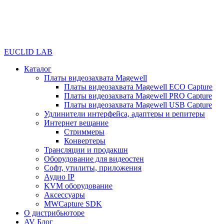
EUCLID LAB
Каталог
Платы видеозахвата Magewell
Платы видеозахвата Magewell ECO Capture
Платы видеозахвата Magewell PRO Capture
Платы видеозахвата Magewell USB Capture
Удлинители интерфейса, адаптеры и репитеры
Интернет вещание
Стриммеры
Конвертеры
Трансляции и продакшн
Оборудование для видеостен
Софт, утилиты, приложения
Аудио IP
KVM оборудование
Аксессуары
MWCapture SDK
О дистрибьюторе
AV Блог