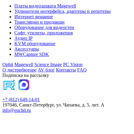
Платы видеозахвата Magewell
Удлинители интерфейса, адаптеры и репитеры
Интернет вещание
Трансляции и продакшн
Оборудование для видеостен
Софт, утилиты, приложения
Аудио IP
KVM оборудование
Аксессуары
MWCapture SDK
Ophit
Magewell
Science Image
PC Vision
О дистрибюторе
AV блог
Контакты
FAQ
Подписка на рассылку
+7 (812) 649-14-01
197046, Санкт-Петербург, ул. Чапаева, д. 5, лит. А
info@euclid.ru