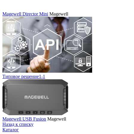
Magewell Director Mini
Magewell
Типовое решение1-1
Magewell USB Fusion
Magewell
Назад к списку
Каталог