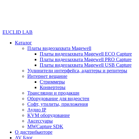
EUCLID LAB
Каталог
Платы видеозахвата Magewell
Платы видеозахвата Magewell ECO Capture
Платы видеозахвата Magewell PRO Capture
Платы видеозахвата Magewell USB Capture
Удлинители интерфейса, адаптеры и репитеры
Интернет вещание
Стриммеры
Конвертеры
Трансляции и продакшн
Оборудование для видеостен
Софт, утилиты, приложения
Аудио IP
KVM оборудование
Аксессуары
MWCapture SDK
О дистрибьюторе
AV Блог