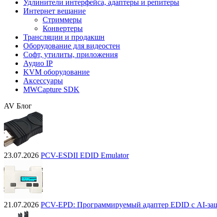
Удлинители интерфейса, адаптеры и репитеры
Интернет вещание
Стриммеры
Конвертеры
Трансляции и продакшн
Оборудование для видеостен
Софт, утилиты, приложения
Аудио IP
KVM оборудование
Аксессуары
MWCapture SDK
AV Блог
23.07.2026
PCV-ESDII EDID Emulator
21.07.2026
PCV-EPD: Программируемый адаптер EDID с AI-за