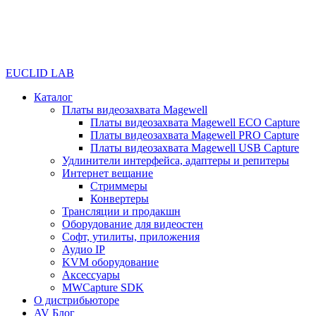
EUCLID LAB
Каталог
Платы видеозахвата Magewell
Платы видеозахвата Magewell ECO Capture
Платы видеозахвата Magewell PRO Capture
Платы видеозахвата Magewell USB Capture
Удлинители интерфейса, адаптеры и репитеры
Интернет вещание
Стриммеры
Конвертеры
Трансляции и продакшн
Оборудование для видеостен
Софт, утилиты, приложения
Аудио IP
KVM оборудование
Аксессуары
MWCapture SDK
О дистрибьюторе
AV Блог