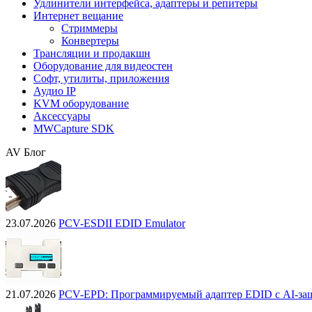
Удлинители интерфейса, адаптеры и репитеры
Интернет вещание
Стриммеры
Конвертеры
Трансляции и продакшн
Оборудование для видеостен
Софт, утилиты, приложения
Аудио IP
KVM оборудование
Аксессуары
MWCapture SDK
AV Блог
23.07.2026
PCV-ESDII EDID Emulator
21.07.2026
PCV-EPD: Программируемый адаптер EDID с AI-за