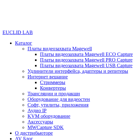
EUCLID LAB
Каталог
Платы видеозахвата Magewell
Платы видеозахвата Magewell ECO Capture
Платы видеозахвата Magewell PRO Capture
Платы видеозахвата Magewell USB Capture
Удлинители интерфейса, адаптеры и репитеры
Интернет вещание
Стриммеры
Конвертеры
Трансляции и продакшн
Оборудование для видеостен
Софт, утилиты, приложения
Аудио IP
KVM оборудование
Аксессуары
MWCapture SDK
О дистрибьюторе
AV Блог