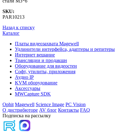
стали M3*6
SKU:
PAR10213
Назад к списку
Каталог
Платы видеозахвата Magewell
Удлинители интерфейса, адаптеры и репитеры
Интернет вещание
Трансляции и продакшн
Оборудование для видеостен
Софт, утилиты, приложения
Аудио IP
KVM оборудование
Аксессуары
MWCapture SDK
Ophit
Magewell
Science Image
PC Vision
О дистрибюторе
AV блог
Контакты
FAQ
Подписка на рассылку