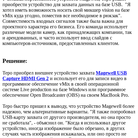
приобрести устройство для захвата данных на базе USB. "Я
хотел иметь возможность носить свой микшер vision на базе
vMix куда угодно, поместив все необходимое в рюкзак".
Совместимость входных сигналов также была важна для
проектного характера его бизнеса. Его команда использует
различные модели камер, как принадлежащих компании, так
и арендованных, и часто использует ввод слайдов с
компьютеров-источников, предоставленных клиентом.
Решение:
Теро приобрел внешнее устройство захвата
Magewell USB
Capture HDMI Gen 2
и использует его для записи видео в
программное обеспечение vMix в своей операционной
системе Live production на базе Windows или программное
обеспечение Open Broadcaster (OBS) на своем MacBook Pro.
Теро быстро пришел к выводу, что устройство Magewell более
надежно, чем альтернативные варианты. "Я также попробовал
USB-карту захвата от другого производителя, но она просто
не сработала", - объяснил он. "Когда я использовал другое
устройство, иногда изображение было обрезано, в других
случаях часть изображения искажалась, или оно просто не