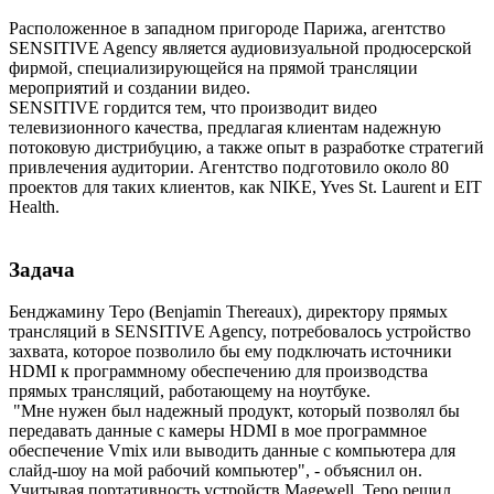
Расположенное в западном пригороде Парижа, агентство
SENSITIVE Agency является аудиовизуальной продюсерской
фирмой, специализирующейся на прямой трансляции
мероприятий и создании видео.
SENSITIVE гордится тем, что производит видео
телевизионного качества, предлагая клиентам надежную
потоковую дистрибуцию, а также опыт в разработке стратегий
привлечения аудитории. Агентство подготовило около 80
проектов для таких клиентов, как NIKE, Yves St. Laurent и EIT
Health.
Задача
Бенджамину Теро (Benjamin Thereaux), директору прямых
трансляций в SENSITIVE Agency, потребовалось устройство
захвата, которое позволило бы ему подключать источники
HDMI к программному обеспечению для производства
прямых трансляций, работающему на ноутбуке.
"Мне нужен был надежный продукт, который позволял бы
передавать данные с камеры HDMI в мое программное
обеспечение Vmix или выводить данные с компьютера для
слайд-шоу на мой рабочий компьютер", - объяснил он.
Учитывая портативность устройств Magewell, Теро решил