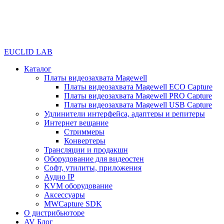
EUCLID LAB
Каталог
Платы видеозахвата Magewell
Платы видеозахвата Magewell ECO Capture
Платы видеозахвата Magewell PRO Capture
Платы видеозахвата Magewell USB Capture
Удлинители интерфейса, адаптеры и репитеры
Интернет вещание
Стриммеры
Конвертеры
Трансляции и продакшн
Оборудование для видеостен
Софт, утилиты, приложения
Аудио IP
KVM оборудование
Аксессуары
MWCapture SDK
О дистрибьюторе
AV Блог