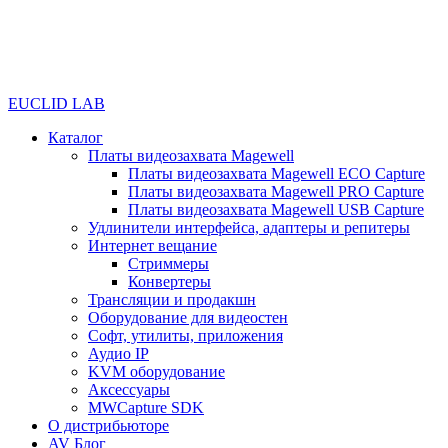
EUCLID LAB
Каталог
Платы видеозахвата Magewell
Платы видеозахвата Magewell ECO Capture
Платы видеозахвата Magewell PRO Capture
Платы видеозахвата Magewell USB Capture
Удлинители интерфейса, адаптеры и репитеры
Интернет вещание
Стриммеры
Конвертеры
Трансляции и продакшн
Оборудование для видеостен
Софт, утилиты, приложения
Аудио IP
KVM оборудование
Аксессуары
MWCapture SDK
О дистрибьюторе
AV Блог