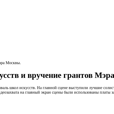
эра Москвы.
сств и вручение грантов Мэр
валь школ искусств. На главной сцене выступили лучшие солист
еозахвата на главный экран сцены были использованы платы зах