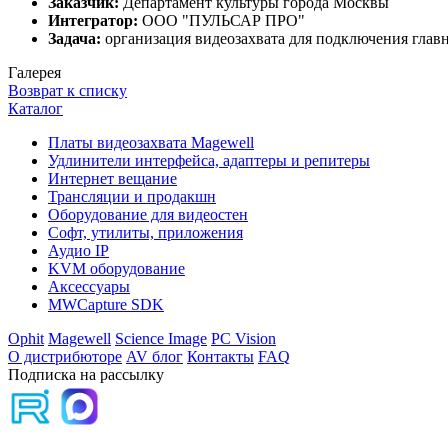
Заказчик:
Департамент культуры города Москвы
Интегратор:
ООО "ПУЛЬСАР ПРО"
Задача:
организация видеозахвата для подключения главн
Галерея
Возврат к списку
Каталог
Платы видеозахвата Magewell
Удлинители интерфейса, адаптеры и репитеры
Интернет вещание
Трансляции и продакшн
Оборудование для видеостен
Софт, утилиты, приложения
Аудио IP
KVM оборудование
Аксессуары
MWCapture SDK
Ophit
Magewell
Science Image
PC Vision
О дистрибюторе
AV блог
Контакты
FAQ
Подписка на рассылку