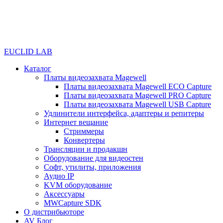
EUCLID LAB
Каталог
Платы видеозахвата Magewell
Платы видеозахвата Magewell ECO Capture
Платы видеозахвата Magewell PRO Capture
Платы видеозахвата Magewell USB Capture
Удлинители интерфейса, адаптеры и репитеры
Интернет вещание
Стриммеры
Конвертеры
Трансляции и продакшн
Оборудование для видеостен
Софт, утилиты, приложения
Аудио IP
KVM оборудование
Аксессуары
MWCapture SDK
О дистрибьюторе
AV Блог