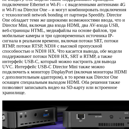
подключение Ethernet и Wi-Fi – с выделенными антеннами 4G
и Wi-Fi на Director One – и могут комбинировать подключения
с технологией network bonding от партнера Speedify. Director
One обладает теми же широкими возможностями ввода, что и
Director Mini, включая два входа HDMI, два AV-входа USB,
веб-страницы HTML, медиафайлы на основе файлов, три
мобильные камеры и три одновременных источника IP-
сигнала в реальном времени, включая потоки SRT, потоки
RTMP, потоки RTSP, NDI® с высокой пропускной
способностью и NDI® HX. Что касается вывода, обе модели
поддерживают потоки NDI® HX, SRT и RTMP, а также
интерфейс USB-C, который можно настроить для вывода
UVC. Интерфейс USB-C Director Mini также можно
подключить к монитору DisplayPort (включая мониторы HDMI
с дополнительным адаптером), в то время как Director One
оснащен специальным выходом HDMI. Оба решения также
позволяют записывать видео на SD-карту или встроенное
хранилище.