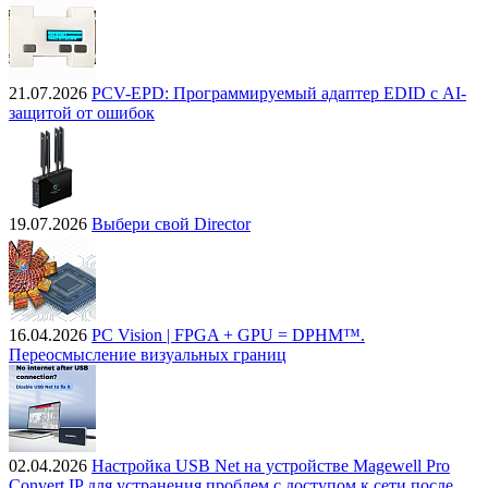
21.07.2026
PCV-EPD: Программируемый адаптер EDID с AI-
защитой от ошибок
19.07.2026
Выбери свой Director
16.04.2026
PC Vision | FPGA + GPU = DPHM™.
Переосмысление визуальных границ
02.04.2026
Настройка USB Net на устройстве Magewell Pro
Convert IP для устранения проблем с доступом к сети после