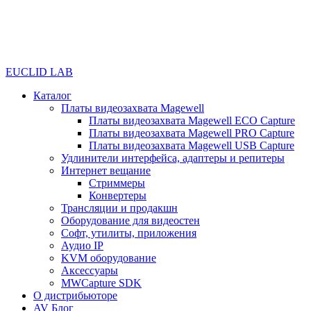
EUCLID LAB
Каталог
Платы видеозахвата Magewell
Платы видеозахвата Magewell ECO Capture
Платы видеозахвата Magewell PRO Capture
Платы видеозахвата Magewell USB Capture
Удлинители интерфейса, адаптеры и репитеры
Интернет вещание
Стриммеры
Конвертеры
Трансляции и продакшн
Оборудование для видеостен
Софт, утилиты, приложения
Аудио IP
KVM оборудование
Аксессуары
MWCapture SDK
О дистрибьюторе
AV Блог