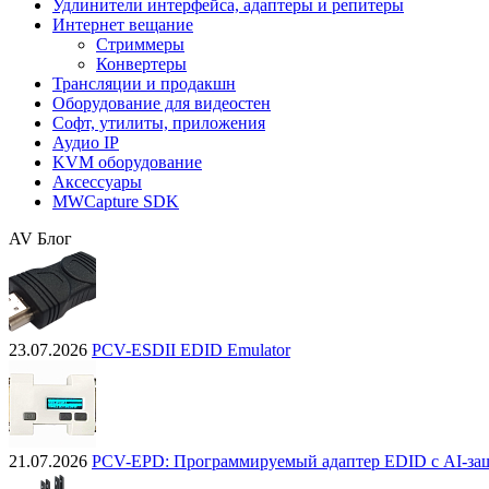
Удлинители интерфейса, адаптеры и репитеры
Интернет вещание
Стриммеры
Конвертеры
Трансляции и продакшн
Оборудование для видеостен
Софт, утилиты, приложения
Аудио IP
KVM оборудование
Аксессуары
MWCapture SDK
AV Блог
23.07.2026
PCV-ESDII EDID Emulator
21.07.2026
PCV-EPD: Программируемый адаптер EDID с AI-за