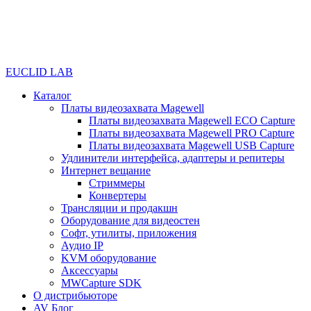
EUCLID LAB
Каталог
Платы видеозахвата Magewell
Платы видеозахвата Magewell ECO Capture
Платы видеозахвата Magewell PRO Capture
Платы видеозахвата Magewell USB Capture
Удлинители интерфейса, адаптеры и репитеры
Интернет вещание
Стриммеры
Конвертеры
Трансляции и продакшн
Оборудование для видеостен
Софт, утилиты, приложения
Аудио IP
KVM оборудование
Аксессуары
MWCapture SDK
О дистрибьюторе
AV Блог