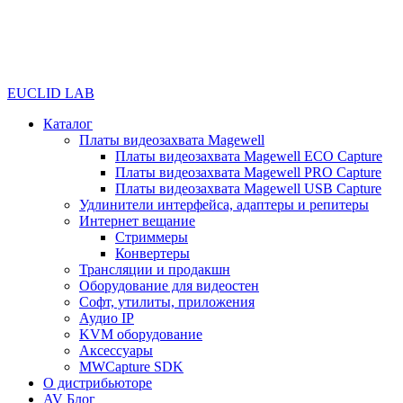
EUCLID LAB
Каталог
Платы видеозахвата Magewell
Платы видеозахвата Magewell ECO Capture
Платы видеозахвата Magewell PRO Capture
Платы видеозахвата Magewell USB Capture
Удлинители интерфейса, адаптеры и репитеры
Интернет вещание
Стриммеры
Конвертеры
Трансляции и продакшн
Оборудование для видеостен
Софт, утилиты, приложения
Аудио IP
KVM оборудование
Аксессуары
MWCapture SDK
О дистрибьюторе
AV Блог