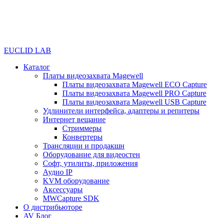
EUCLID LAB
Каталог
Платы видеозахвата Magewell
Платы видеозахвата Magewell ECO Capture
Платы видеозахвата Magewell PRO Capture
Платы видеозахвата Magewell USB Capture
Удлинители интерфейса, адаптеры и репитеры
Интернет вещание
Стриммеры
Конвертеры
Трансляции и продакшн
Оборудование для видеостен
Софт, утилиты, приложения
Аудио IP
KVM оборудование
Аксессуары
MWCapture SDK
О дистрибьюторе
AV Блог