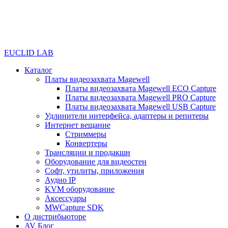
EUCLID LAB
Каталог
Платы видеозахвата Magewell
Платы видеозахвата Magewell ECO Capture
Платы видеозахвата Magewell PRO Capture
Платы видеозахвата Magewell USB Capture
Удлинители интерфейса, адаптеры и репитеры
Интернет вещание
Стриммеры
Конвертеры
Трансляции и продакшн
Оборудование для видеостен
Софт, утилиты, приложения
Аудио IP
KVM оборудование
Аксессуары
MWCapture SDK
О дистрибьюторе
AV Блог