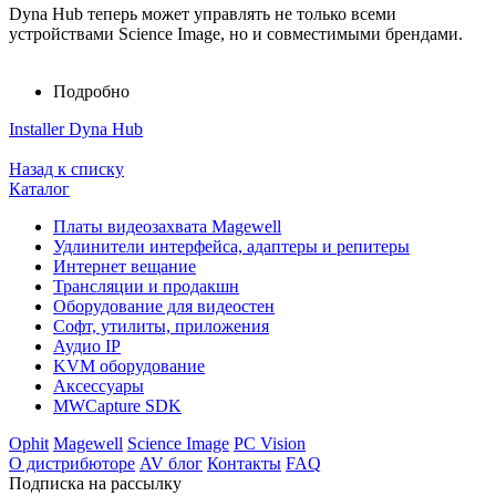
Dyna Hub теперь может управлять не только всеми
устройствами Science Image, но и совместимыми брендами.
Подробно
Installer Dyna Hub
Назад к списку
Каталог
Платы видеозахвата Magewell
Удлинители интерфейса, адаптеры и репитеры
Интернет вещание
Трансляции и продакшн
Оборудование для видеостен
Софт, утилиты, приложения
Аудио IP
KVM оборудование
Аксессуары
MWCapture SDK
Ophit
Magewell
Science Image
PC Vision
О дистрибюторе
AV блог
Контакты
FAQ
Подписка на рассылку