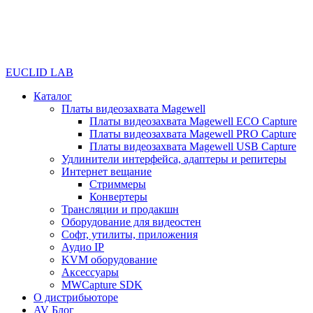
EUCLID LAB
Каталог
Платы видеозахвата Magewell
Платы видеозахвата Magewell ECO Capture
Платы видеозахвата Magewell PRO Capture
Платы видеозахвата Magewell USB Capture
Удлинители интерфейса, адаптеры и репитеры
Интернет вещание
Стриммеры
Конвертеры
Трансляции и продакшн
Оборудование для видеостен
Софт, утилиты, приложения
Аудио IP
KVM оборудование
Аксессуары
MWCapture SDK
О дистрибьюторе
AV Блог