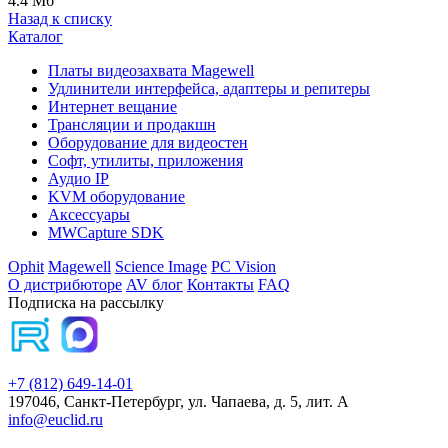
4.4 Мб
Назад к списку
Каталог
Платы видеозахвата Magewell
Удлинители интерфейса, адаптеры и репитеры
Интернет вещание
Трансляции и продакшн
Оборудование для видеостен
Софт, утилиты, приложения
Аудио IP
KVM оборудование
Аксессуары
MWCapture SDK
Ophit
Magewell
Science Image
PC Vision
О дистрибюторе
AV блог
Контакты
FAQ
Подписка на рассылку
+7 (812) 649-14-01
197046, Санкт-Петербург, ул. Чапаева, д. 5, лит. А
info@euclid.ru