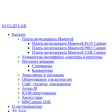
EUCLID LAB
Каталог
Платы видеозахвата Magewell
Платы видеозахвата Magewell ECO Capture
Платы видеозахвата Magewell PRO Capture
Платы видеозахвата Magewell USB Capture
Удлинители интерфейса, адаптеры и репитеры
Интернет вещание
Стриммеры
Конвертеры
Трансляции и продакшн
Оборудование для видеостен
Софт, утилиты, приложения
Аудио IP
KVM оборудование
Аксессуары
MWCapture SDK
О дистрибьюторе
AV Блог