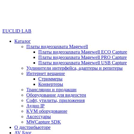
EUCLID LAB
Каталог
Платы видеозахвата Magewell
Платы видеозахвата Magewell ECO Capture
Платы видеозахвата Magewell PRO Capture
Платы видеозахвата Magewell USB Capture
Удлинители интерфейса, адаптеры и репитеры
Интернет вещание
Стриммеры
Конвертеры
Трансляции и продакшн
Оборудование для видеостен
Софт, утилиты, приложения
Аудио IP
KVM оборудование
Аксессуары
MWCapture SDK
О дистрибьюторе
AV Блог