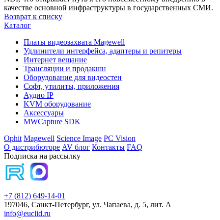
качестве основной инфраструктуры в государственных СМИ.
Возврат к списку
Каталог
Платы видеозахвата Magewell
Удлинители интерфейса, адаптеры и репитеры
Интернет вещание
Трансляции и продакшн
Оборудование для видеостен
Софт, утилиты, приложения
Аудио IP
KVM оборудование
Аксессуары
MWCapture SDK
Ophit
Magewell
Science Image
PC Vision
О дистрибюторе
AV блог
Контакты
FAQ
Подписка на рассылку
+7 (812) 649-14-01
197046, Санкт-Петербург, ул. Чапаева, д. 5, лит. А
info@euclid.ru