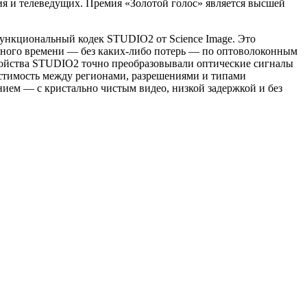
ия и телеведущих. Премия «Золотой голос» является высшей
ункциональный кодек STUDIO2 от Science Image. Это
льного времени — без каких-либо потерь — по оптоволоконным
тройства STUDIO2 точно преобразовывали оптические сигналы
естимость между регионами, разрешениями и типами
нием — с кристально чистым видео, низкой задержкой и без