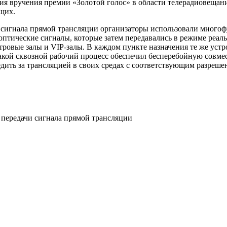
ия вручения премии «Золотой голос» в области телерадиовещан
щих.
 сигнала прямой трансляции организаторы использовали многоф
оптические сигналы, которые затем передавались в режиме реа
тровые залы и VIP-залы. В каждом пункте назначения те же ус
Такой сквозной рабочий процесс обеспечил бесперебойную совм
дить за трансляцией в своих средах с соответствующим разреше
передачи сигнала прямой трансляции