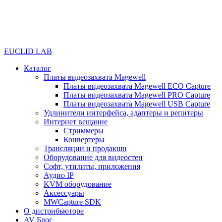
EUCLID LAB
Каталог
Платы видеозахвата Magewell
Платы видеозахвата Magewell ECO Capture
Платы видеозахвата Magewell PRO Capture
Платы видеозахвата Magewell USB Capture
Удлинители интерфейса, адаптеры и репитеры
Интернет вещание
Стриммеры
Конвертеры
Трансляции и продакшн
Оборудование для видеостен
Софт, утилиты, приложения
Аудио IP
KVM оборудование
Аксессуары
MWCapture SDK
О дистрибьюторе
AV Блог