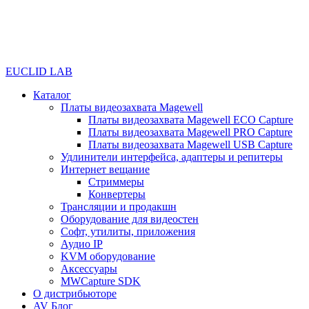
EUCLID LAB
Каталог
Платы видеозахвата Magewell
Платы видеозахвата Magewell ECO Capture
Платы видеозахвата Magewell PRO Capture
Платы видеозахвата Magewell USB Capture
Удлинители интерфейса, адаптеры и репитеры
Интернет вещание
Стриммеры
Конвертеры
Трансляции и продакшн
Оборудование для видеостен
Софт, утилиты, приложения
Аудио IP
KVM оборудование
Аксессуары
MWCapture SDK
О дистрибьюторе
AV Блог