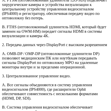
A. FTSM (оптоволоконный удлинитель 12G-SDI) подключает
хирургические камеры и устройства визуализации к
центральному устройству управления видеосигналом
(IPS4000) и регистратору, обеспечивая передачу видео по
оптоволокну без потерь.
B. FTHS (оптоволоконный удлинитель HDMI, который будет
заменен на OWM-HM) передает сигналы HDMI в системы
визуализации и камеры 4K.
2. Передача данных через DisplayPort с высоким разрешением
A. OMB-DP / OMP-DP (оптоволоконные удлинители DP)
позволяют медицинским ПК или ноутбукам передавать
сигналы DisplayPort по оптоволокну MPO на удаленные
мониторы внутри и за пределами операционной.
3. Централизованное управление видео.
A. Все сигналы объединяются в систему управления
видеосигналом (IPS4000), где расширители Ophit
обеспечивают совместимость с несколькими форматами
(HDMI, DP, SDI).
B. Система управления видеосигналом обеспечивает